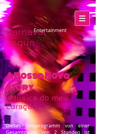
Carnaval
​​​​​​Entertainment
esque​​​​
A Bossa Nova
Story
-Música do meu
coração
Dieses Soloprogramm von einer
Gesamtdauer von 2 Stunden ist