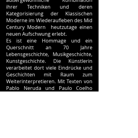
außergewöhnliche Kombination
ihrer Techniken und deren
Kategorisierung der Klassischen
Moderne im Wiederaufleben des Mid
Century Modern heutzutage einen
neuen Aufschwung erlebt.
Es ist eine Hommage und ein
Querschnitt an 70 Jahre
Lebensgeschichte, Musikgeschichte,
Kunstgeschichte. Die Künstlerin
verarbeitet dort viele Eindrücke und
Geschichten mit Raum zum
Weiterinterpretieren. Mit Texten von
Pablo Neruda und Paulo Coelho
zeichnet sie ein Bild der Gesellschaft
der unterschiedlichen Jahrzehnte
und ist nicht unkritisch, nein, sogar
mahnend, was die politische
Ausrichtung einer Generation
angeht, was sie tänzerisch und
singend zum Ausdruck bringt.