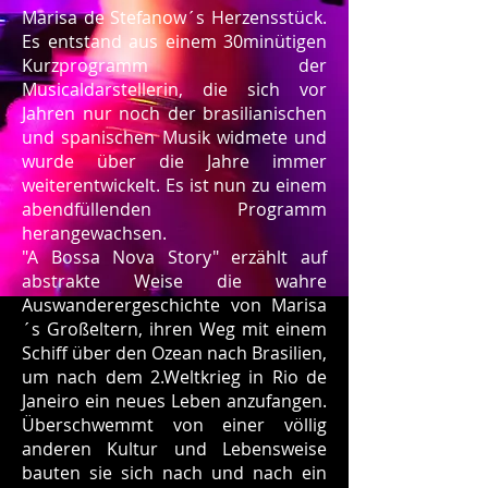
Marisa de Stefanow´s Herzensstück.
Es entstand aus einem 30minütigen
Kurzprogramm der
Musicaldarstellerin, die sich vor
Jahren nur noch der brasilianischen
und spanischen Musik widmete und
wurde über die Jahre immer
weiterentwickelt. Es ist nun zu einem
abendfüllenden Programm
herangewachsen.
"A Bossa Nova Story" erzählt auf
abstrakte Weise die wahre
Auswanderergeschichte von Marisa
´s Großeltern, ihren Weg mit einem
Schiff über den Ozean nach Brasilien,
um nach dem 2.Weltkrieg in Rio de
Janeiro ein neues Leben anzufangen.
Überschwemmt von einer völlig
anderen Kultur und Lebensweise
bauten sie sich nach und nach ein